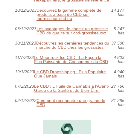
10/12/2023
Découvrez la gamme complète de
14 177
produits à base de CBD sur
hits
fournisseur-cbd.eu
03/12/2023
Les avantages de choisir un grossiste
5 247
CBD de qualité sur cbd-grossiste.xyz
hits
30/11/2023
Découvrez les dernières tendances du
37 500
marché du CBD chez les grossistes
hits
11/7/2023
Le Moonrock Ice CBD : La Façon la
4 803
Plus Puissante de Consommer du CBD
hits
19/3/2023
Le CBD Dropshipping : Plus Populaire
4 940
Que Jamais
hits
07/2/2023
Le CBD : L'Huile de Cannabis à l'Avant-
27 756
Garde de la Santé et du Bien-Être.
hits
02/12/2022
Comment reconnaitre une graine de
81 285
CBD
hits