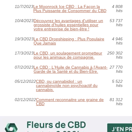
11/7/2023
Le Moonrock Ice CBD : La Façon la
4 808
Plus Puissante de Consommer du CBD
hits
10/4/2023
Découvrez les avantages d'utiliser un
53 737
grossiste d'huiles essentielles pour
hits
votre entreprise de bien-être !
19/3/2023
Le CBD Dropshipping : Plus Populaire
4 946
Que Jamais
hits
17/3/2023
Le CBD, un soulagement prometteur
250 302
pour les animaux de compagnie.
hits
07/2/2023
Le CBD : L'Huile de Cannabis à l'Avant-
27 770
Garde de la Santé et du Bien-Être.
hits
05/12/2022
CBD, ou cannabidiol : un
5 522
cannabinoïde non psychoactif du
hits
cannabis.
02/12/2022
Comment reconnaitre une graine de
81 312
CBD
hits