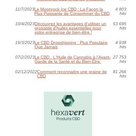
11/7/2023
Le Moonrock Ice CBD : La Façon la
4 803
Plus Puissante de Consommer du CBD
hits
10/4/2023
Découvrez les avantages d'utiliser un
53 695
grossiste d'huiles essentielles pour
hits
votre entreprise de bien-être !
19/3/2023
Le CBD Dropshipping : Plus Populaire
4 938
Que Jamais
hits
07/2/2023
Le CBD : L'Huile de Cannabis à l'Avant-
27 753
Garde de la Santé et du Bien-Être.
hits
02/12/2022
Comment reconnaitre une graine de
81 266
CBD
hits