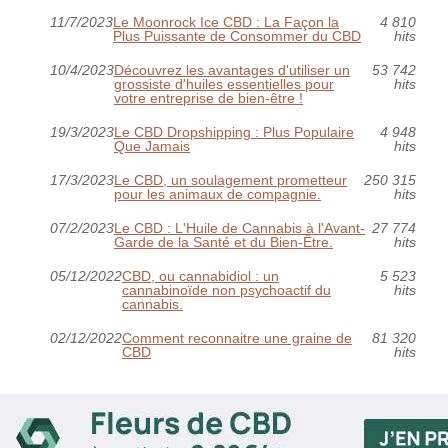
11/7/2023
Le Moonrock Ice CBD : La Façon la
4 810
Plus Puissante de Consommer du CBD
hits
10/4/2023
Découvrez les avantages d'utiliser un
53 742
grossiste d'huiles essentielles pour
hits
votre entreprise de bien-être !
19/3/2023
Le CBD Dropshipping : Plus Populaire
4 948
Que Jamais
hits
17/3/2023
Le CBD, un soulagement prometteur
250 315
pour les animaux de compagnie.
hits
07/2/2023
Le CBD : L'Huile de Cannabis à l'Avant-
27 774
Garde de la Santé et du Bien-Être.
hits
05/12/2022
CBD, ou cannabidiol : un
5 523
cannabinoïde non psychoactif du
hits
cannabis.
02/12/2022
Comment reconnaitre une graine de
81 320
CBD
hits